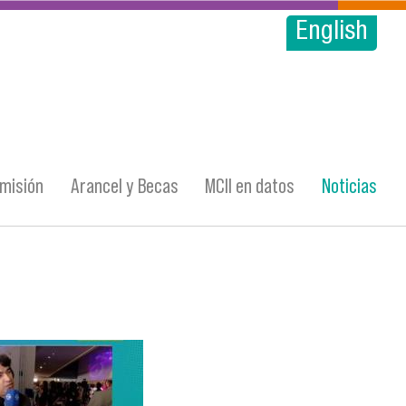
English
misión
Arancel y Becas
MCII en datos
Noticias