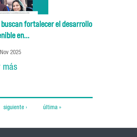
uscan fortalecer el desarrollo
nible en...
Nov
2025
r más
siguiente ›
última »