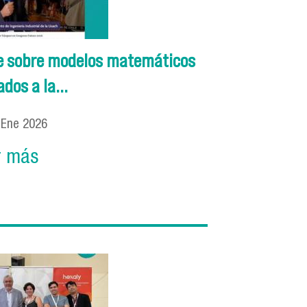
ne sobre modelos matemáticos
ados a la...
5
Ene
2026
r más