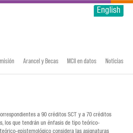
English
misión
Arancel y Becas
MCII en datos
Noticias
correspondientes a 90 créditos SCT y a 70 créditos
s, los que tendrán un énfasis de tipo teórico-
 teórico-epistemológico considera las asignaturas