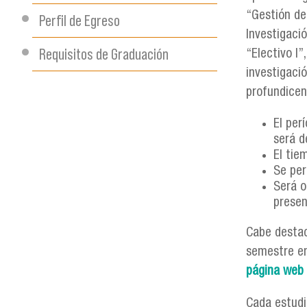
“Gestión de
Perfil de Egreso
Investigació
Requisitos de Graduación
“Electivo I”
investigació
profundicen
El per
será d
El tie
Se per
Será o
presen
Cabe destac
semestre en
página web
Cada estudi