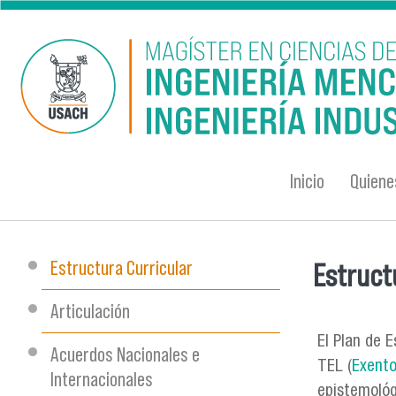
Pasar al contenido principal
Inicio
Quien
Estructura Curricular
Estruct
Se encu
Articulación
El Plan de 
Acuerdos Nacionales e
TEL (
Exento
Internacionales
epistemológ