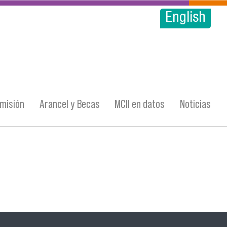
English
misión
Arancel y Becas
MCII en datos
Noticias