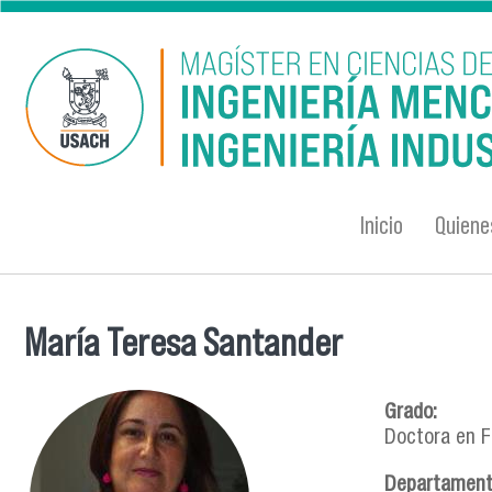
Pasar al contenido principal
Inicio
Quien
María Teresa Santander
Se encuentra usted aquí
Grado:
Doctora en Fi
Departamen