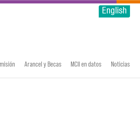
English
misión
Arancel y Becas
MCII en datos
Noticias