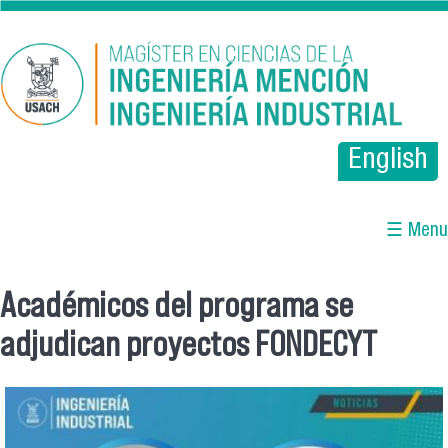
Pasar al contenido principal
English
☰ Menu
Académicos del programa se
Se encuentra usted aquí
adjudican proyectos FONDECYT