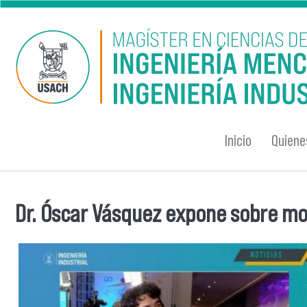
Pasar al contenido principal
Inicio
Quien
Dr. Óscar Vásquez expone sobre mo
Se encuentra usted aquí