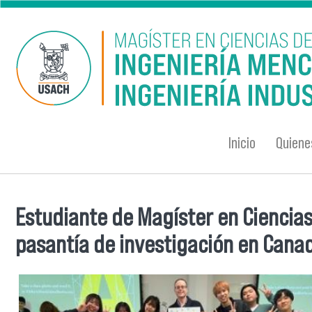
Pasar al contenido principal
Inicio
Quien
Estudiante de Magíster en Ciencias 
Se encuentra usted aquí
pasantía de investigación en Cana