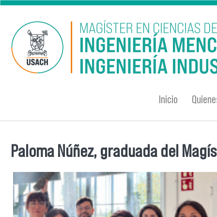
Pasar al contenido principal
Inicio
Quien
Paloma Núñez, graduada del Magíst
Se encuentra usted aquí